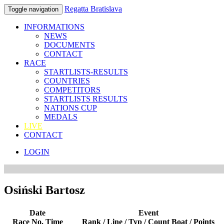
Regatta Bratislava
Toggle navigation
INFORMATIONS
NEWS
DOCUMENTS
CONTACT
RACE
STARTLISTS-RESULTS
COUNTRIES
COMPETITORS
STARTLISTS RESULTS
NATIONS CUP
MEDALS
LIVE
CONTACT
LOGIN
Osiński Bartosz
Date
Event
Race No. Time
Rank / Line / Typ / Count Boat / Points